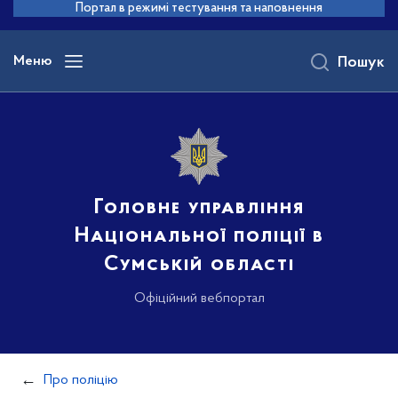
до
Портал в режимі тестування та наповнення
основного
вмісту
Меню
Пошук
Головне управління
Національної поліції в
Сумській області
Офіційний вебпортал
Про поліцію