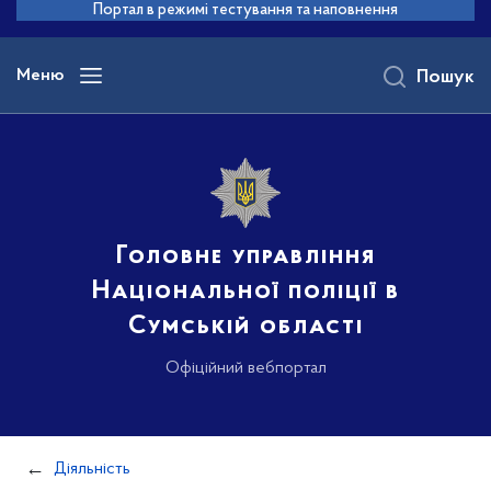
до
Портал в режимі тестування та наповнення
основного
вмісту
Меню
Пошук
Головне управління
Національної поліції в
Сумській області
Офіційний вебпортал
Діяльність