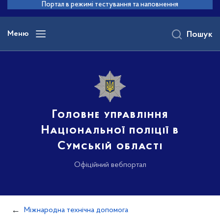
до
Портал в режимі тестування та наповнення
основного
вмісту
Меню
Пошук
Головне управління
Національної поліції в
Сумській області
Офіційний вебпортал
Міжнародна технічна допомога