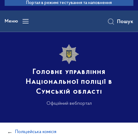
до
Портал в режимі тестування та наповнення
основного
вмісту
Меню
Пошук
Головне управління
Національної поліції в
Сумській області
Офіційний вебпортал
Поліцейська комісія