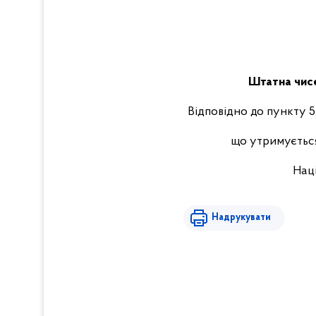
Штатна чисе
Відповідно до пункту 5 
що утримується
Наці
Надрукувати