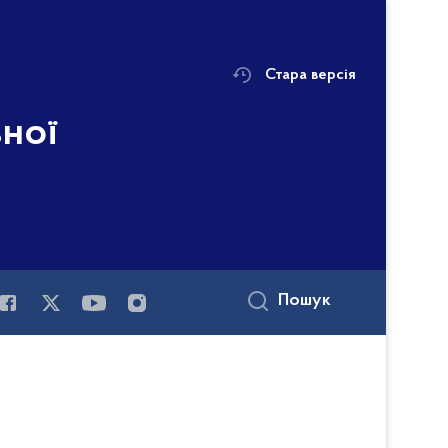
Стара версія
ьної
Пошук