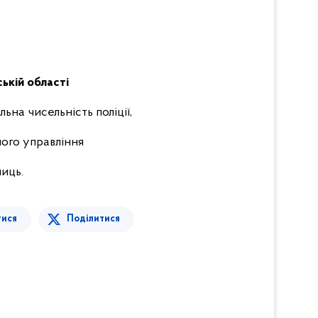
ькій області
ьна чисельність поліції,
ного управління
ниць.
тися
Поділитися