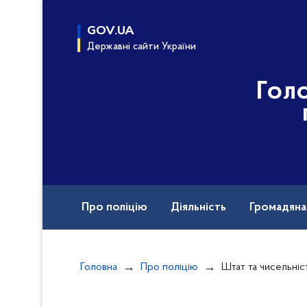
до
основного
GOV.UA
вмісту
Державні сайти України
Гол
Про поліцію
Діяльність
Громадян
Назавжди в строю
Головна
Про поліцію
Штат та чисельніс