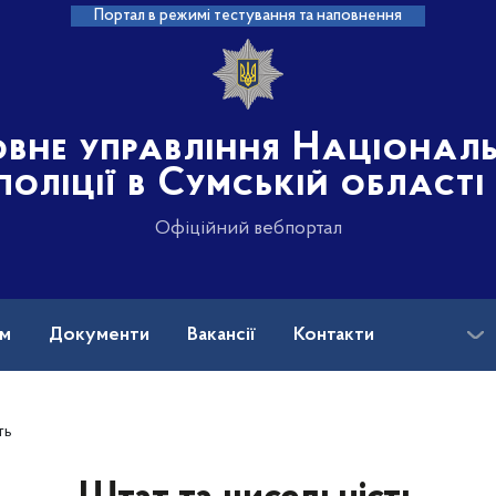
Портал в режимі тестування та наповнення
овне управління Націонал
поліції в Сумській області
Офіційний вебпортал
ам
Документи
Вакансії
Контакти
ть