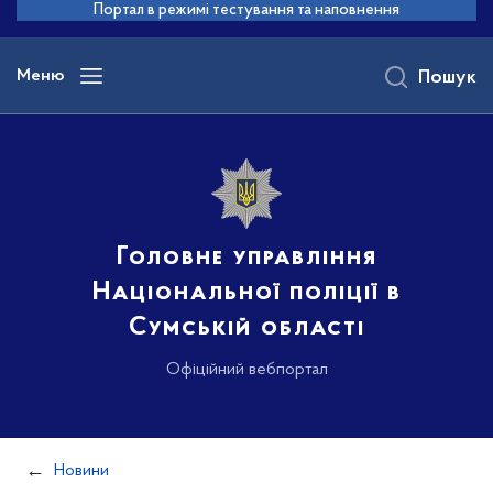
до
Портал в режимі тестування та наповнення
основного
вмісту
Меню
Пошук
Головне управління
Національної поліції в
Сумській області
Офіційний вебпортал
Новини