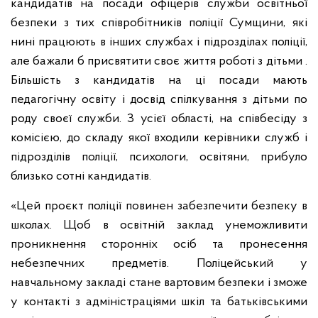
кандидатів на посади офіцерів служби освітньої
безпеки з тих співробітників поліції Сумщини, які
нині працюють в інших службах і підрозділах поліції,
але бажали б присвятити своє життя роботі з дітьми .
Більшість з кандидатів на ці посади мають
педагогічну освіту і досвід спілкування з дітьми по
роду своєї служби. З усієї області, на співбесіду з
комісією, до складу якої входили керівники служб і
підрозділів поліції, психологи, освітяни, прибуло
близько сотні кандидатів.
«Цей проєкт поліції повинен забезпечити безпеку в
школах. Щоб в освітній заклад унеможливити
проникнення сторонніх осіб та пронесення
небезпечних предметів. Поліцейський у
навчальному закладі стане вартовим безпеки і зможе
у контакті з адміністраціями шкіл та батьківськими