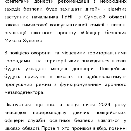
комітетами донести рекомендації з необхідних
заходів безпеки, буде захищати дітей», - відмітив
заступник начальника ГУНП в Сумській області,
голова тимчасової консультативної комісії з питань
реалізації пілотного проєкту «Офіцер безпеки»
Микола Худенко..
З поліцією охорони та місцевими територіальними
громадами , на території яких знаходяться школи,
будуть укладені місцеві договори. Поліцейські
будуть присутні в школах та здійснюватимуть
пропускний режим з функціонуванням арочного
металодетектора.
Планується, що вже з кінця січня 2024 року,
внаслідок перерозподілу діючих поліцейських,
офіцери служби освітньої безпеки з’являться у
школах області. Проте ті хто пройшов відбір, повинні