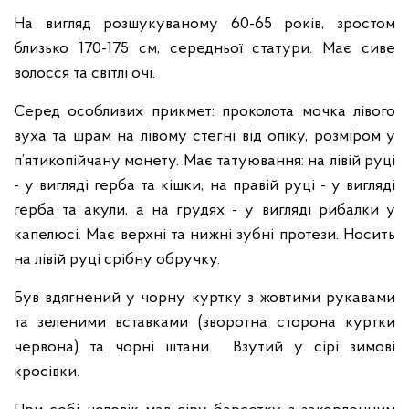
На вигляд розшукуваному 60-65 років, зростом
близько 170-175 см, середньої статури. Має сиве
волосся та світлі очі.
Серед особливих прикмет: проколота мочка лівого
вуха та шрам на лівому стегні від опіку, розміром у
п’ятикопійчану монету. Має татуювання: на лівій руці
- у вигляді герба та кішки, на правій руці - у вигляді
герба та акули, а на грудях - у вигляді рибалки у
капелюсі. Має верхні та нижні зубні протези. Носить
на лівій руці срібну обручку.
Був вдягнений у чорну куртку з жовтими рукавами
та зеленими вставками (зворотна сторона куртки
червона) та чорні штани. Взутий у сірі зимові
кросівки.