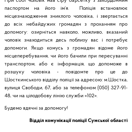
При собі чоловік мав сіру барсетку з закордонним
паспортом на його ім’я. Поліція встановлює
місцезнаходження зниклого чоловіка, і звертається
до всіх небайдужих громадян з проханням про
допомогу: озирніться навколо, можливо, вказаний
чоловік знаходиться десь поблизу вас і потребує
допомоги. Якщо комусь з громадян відоме його
місцеперебування, чи його бачили при пересуванні
транспортом, або є інформація, що допоможе в
розшуку чоловіка - повідомте про це до
Шосткинського відділу поліції за адресою: м.Шостка,
вулиця Свободи, 67, або за телефоном (050) 327-91-
48, чи на цілодобову лінію служби «102».
Будемо вдячні за допомогу!
Відділ комунікації поліції Сумської області