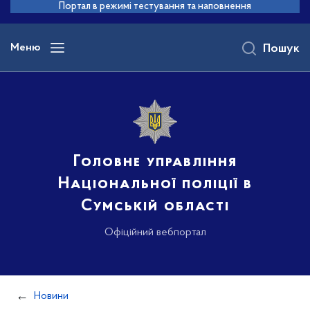
до
Портал в режимі тестування та наповнення
основного
вмісту
Меню
Пошук
Головне управління
Національної поліції в
Сумській області
Офіційний вебпортал
Новини