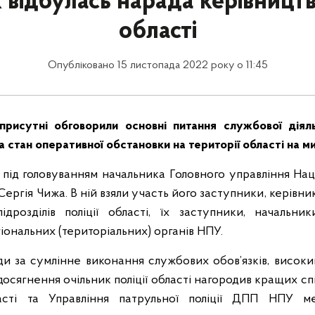
 відбулась нарада керівництва
області
Опубліковано 15 листопада 2022 року о 11:45
рисутні обговорили основні питання службової діяль
а стан оперативної обстановки на території області на м
 під головуванням начальника Головного управління Націо
Сергія Чижа. В ній взяли участь його заступники, керівн
ідрозділів поліції області, їх заступники, начальни
гіональних (територіальних) органів НПУ.
и за сумлінне виконання службових обов’язків, високи
досягнення очільник поліції області нагородив кращих с
асті та Управління патрульної поліції ДПП НПУ ме