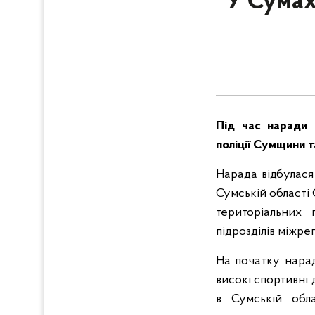
У Сумах
Під час наради п
поліції Сумщини т
Нарада відбулася
Сумській області 
територіальних п
підрозділів міжре
На початку нарад
високі спортивні 
в Сумській обл