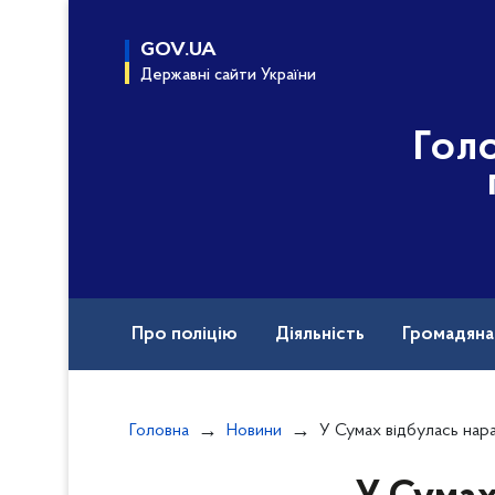
до
основного
GOV.UA
вмісту
Державні сайти України
Гол
Про поліцію
Діяльність
Громадян
Назавжди в строю
Головна
Новини
У Сумах відбулась нарада ке