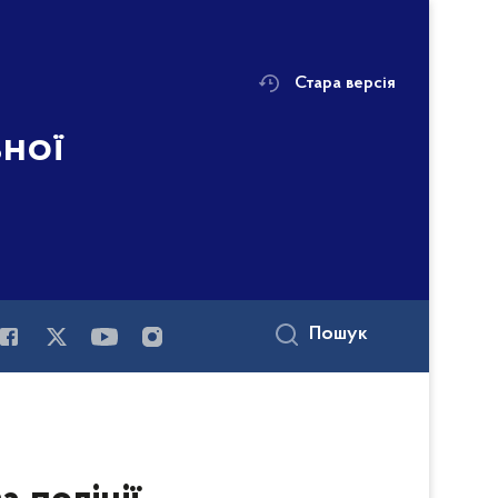
Стара версія
ьної
Пошук