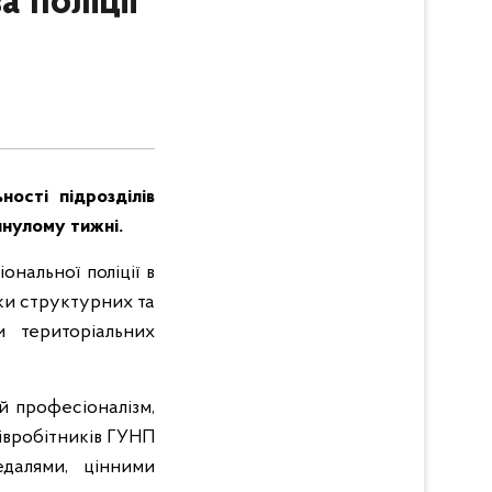
 поліції
ності підрозділів
инулому тижні.
нальної поліції в
ики структурних та
ки територіальних
й професіоналізм,
півробітників ГУНП
далями, цінними