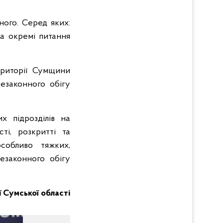
ного. Серед яких:
та окремі питання
ериторії Сумщини
езаконного обігу
х підрозділів на
ті, розкритті та
собливо тяжких,
езаконного обігу
ії Сумської області