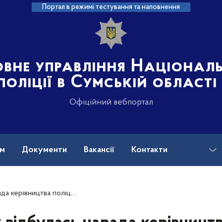
Портал в режимі тестування та наповнення
овне управління Націонал
поліції в Сумській області
Офіційний вебпортал
ам
Документи
Вакансії
Контакти
рівництва поліції області