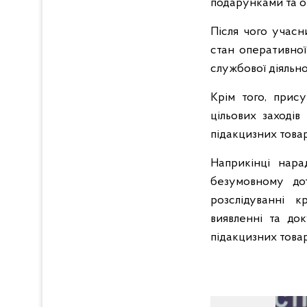
подарунками та о
Після чого учасн
стан оперативної
службової діяльнос
Крім того, прис
цільових заході
підакцизних товар
Наприкінці нара
безумовному дот
розслідуванні 
виявленні та до
підакцизних товар