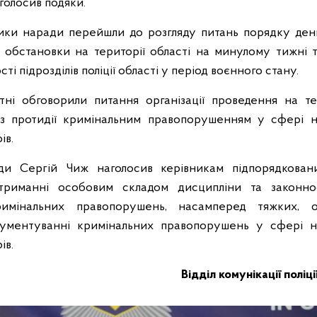
голосив подяки.
ики наради перейшли до розгляду питань порядку ден
 обстановки на території області на минулому тижні 
ті підрозділів поліції області у період воєнного стану.
утні обговорили питання організації проведення на т
в з протидії кримінальним правопорушенням у сфері н
ів.
ди Сергій Чиж наголосив керівникам підпорядковани
риманні особовим складом дисципліни та законнос
кримінальних правопорушень, насамперед тяжких, о
кументуванні кримінальних правопорушень у сфері н
ів.
Відділ комунікації поліц