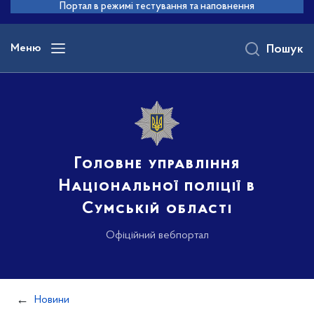
до
Портал в режимі тестування та наповнення
основного
вмісту
Меню
Пошук
Головне управління
Національної поліції в
Сумській області
Офіційний вебпортал
Новини