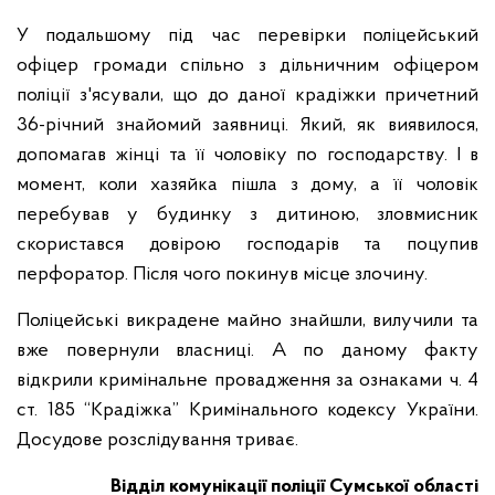
У подальшому під час перевірки поліцейський
офіцер громади спільно з дільничним офіцером
поліції з'ясували, що до даної крадіжки причетний
36-річний знайомий заявниці. Який, як виявилося,
допомагав жінці та її чоловіку по господарству. І в
момент, коли хазяйка пішла з дому, а її чоловік
перебував у будинку з дитиною, зловмисник
скористався довірою господарів та поцупив
перфоратор. Після чого покинув місце злочину.
Поліцейські викрадене майно знайшли, вилучили та
вже повернули власниці. А по даному факту
відкрили кримінальне провадження за ознаками ч. 4
ст. 185 “Крадіжка” Кримінального кодексу України.
Досудове розслідування триває.
Відділ комунікації поліції Сумської області