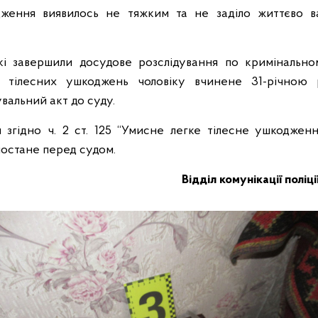
ження виявилось не тяжким та не заділо життєво 
ькі завершили досудове розслідування по кримінальн
 тілесних ушкоджень чоловіку вчинене 31-річною 
вальний акт до суду.
згідно ч. 2 ст. 125 “Умисне легке тілесне ушкоджен
постане перед судом.
Відділ комунікації поліц