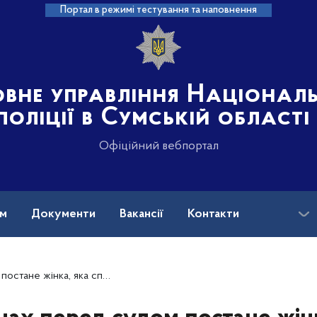
Портал в режимі тестування та наповнення
овне управління Націонал
поліції в Сумській області
Офіційний вебпортал
ам
Документи
Вакансії
Контакти
инила колишньому чоловіку ножове поранення