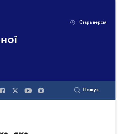
Стара версія
ьної
Пошук