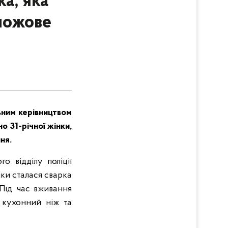
а, яка
ножове
ьним керівництвом
 31-річної жінки,
ння.
о відділу поліції
ки сталася сварка
 Під час вживання
 кухонний ніж та