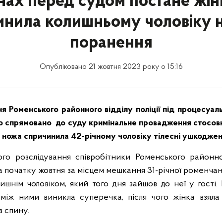
нах перед судом постане жінк
инила колишньому чоловіку 
поранення
Опубліковано 21 жовтня 2023 року о 15:16
я Роменського районного відділу поліції під процесуал
 спрямовано до суду кримінальне провадження стосовно
 ножа спричинила 42-річному чоловіку тілесні ушкодже
го розслідування співробітники Роменського районног
а початку жовтня за місцем мешкання 31-річної роменчан
олишнім чоловіком, який того дня зайшов до неї у гості.
 між ними виникла суперечка, після чого жінка взяла
в спину.