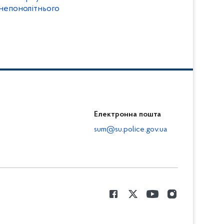
 непонолітнього
Електронна пошта
sum@su.police.gov.ua