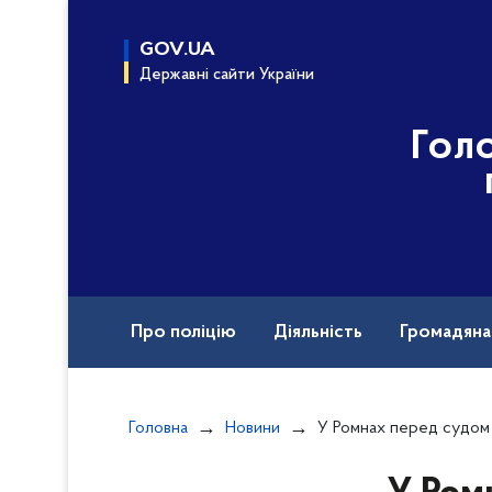
до
основного
GOV.UA
вмісту
Державні сайти України
Гол
Про поліцію
Діяльність
Громадян
Назавжди в строю
Головна
Новини
У Ромнах перед судом постане жінка, яка сприч