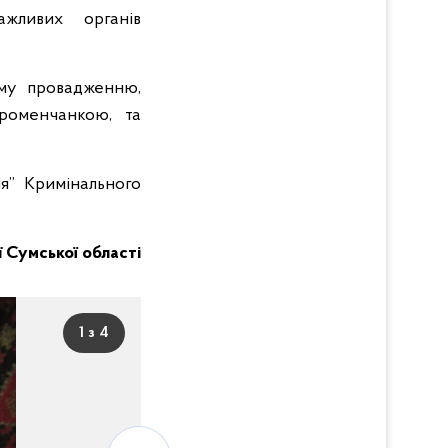
важливих органів
ому провадженню,
роменчанкою, та
ня” Кримінального
ії Сумської області
1 з 4