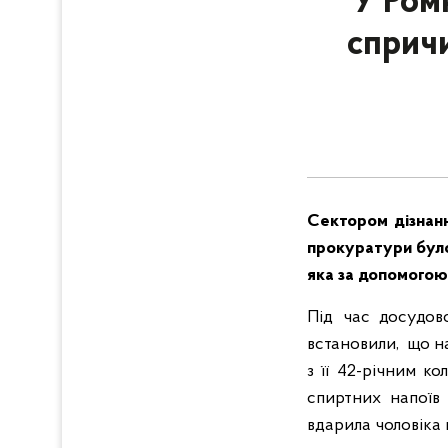
У Ром
сприч
Сектором дізнанн
прокуратури було
яка за допомогою
Під час досудово
встановили, що н
з її 42-річним к
спиртних напоїв
вдарила чоловіка 