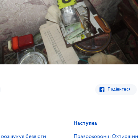
Поділитися
Наступна
 розшукує безвісти
Правоохоронці Охтирщин