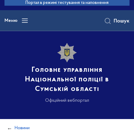
до
Портал в режимі тестування та наповнення
основного
вмісту
Меню
Пошук
Головне управління
Національної поліції в
Сумській області
Офіційний вебпортал
Новини