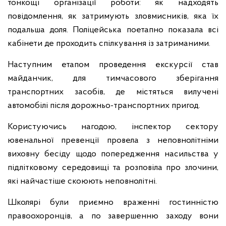
тонкощі організації роботи: як надходять
повідомлення, як затримують зловмисників, яка їх
подальша доля. Поліцейська поетапно показала всі
кабінети де проходить спілкування із затриманими.
Наступним етапом проведення екскурсії став
майданчик, для тимчасового зберігання
транспортних засобів, де містяться вилучені
автомобілі після дорожньо-транспортних пригод.
Користуючись нагодою, інспектор сектору
ювенальної превенції провела з неповнолітніми
виховну бесіду щодо попередження насильства у
підлітковому середовищі та розповіла про злочини,
які найчастіше скоюють неповнолітні.
Школярі були приємно враженні гостинністю
правоохоронців, а по завершенню заходу вони