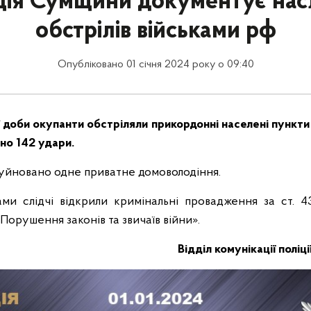
ція Сумщини документує нас
обстрілів військами рф
Опубліковано 01 січня 2024 року о 09:40
 доби окупанти обстріляли прикордонні населені пункти 
но 142 удари.
руйновано одне приватне домоволодіння.
ми слідчі відкрили кримінальні провадження за ст. 4
Порушення законів та звичаїв війни».
Відділ комунікації поліц