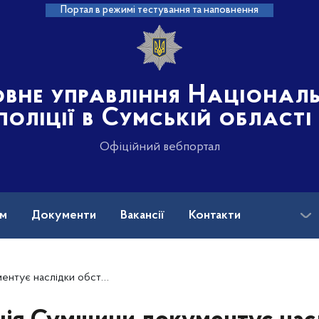
Портал в режимі тестування та наповнення
овне управління Націонал
поліції в Сумській області
Офіційний вебпортал
ам
Документи
Вакансії
Контакти
лідки обстрілів військами рф