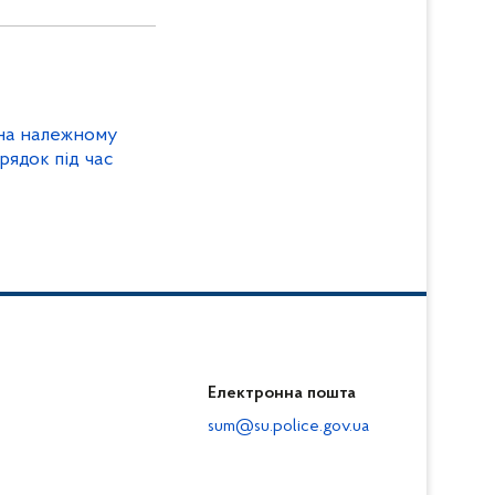
на належному
рядок під час
Електронна пошта
sum@su.police.gov.ua