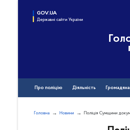
до
основного
GOV.UA
вмісту
Державні сайти України
Гол
Про поліцію
Діяльність
Громадян
Назавжди в строю
Головна
Новини
Поліція Сумщини документує нас