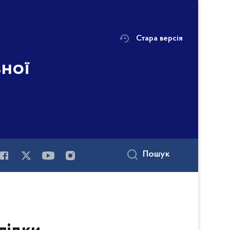
Стара версія
ьної
Пошук