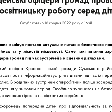
цейські офіцери громад пров
освітницьку роботу серед ді
Опубліковано 16 грудня 2022 року о 16:41
вих канікул постало актуальне питання безпечного по
ймах та у лісистій місцевості. Саме такі питання зар
ерів громад під час зустрічей з місцевими дітлахами.
кий офіцер Краснопільської громади Сумського райо
расов провів інформаційні зустрічі з дітьми під час їх пер
лих. В ході таких зустрічей співробітник поліції зосере
ження у зимовий період. Особливо зупинився на безп
, з високих гірок та на відкритих водоймах.
оохоронець попередив дітей про відповідальність за 