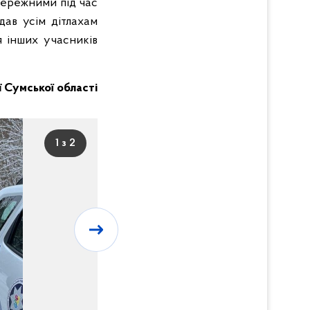
бережними під час
дав усім дітлахам
я інших учасників
ії Сумської області
1 з 2