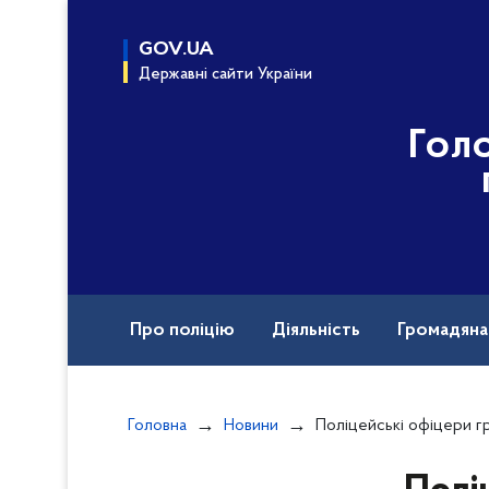
до
основного
GOV.UA
вмісту
Державні сайти України
Гол
Про поліцію
Діяльність
Громадян
Назавжди в строю
Головна
Новини
Поліцейські офіцери громад проводять