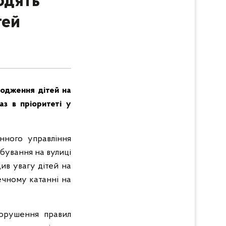
одять
тей
водження дітей на
аз в пріоритеті у
нного управління
ебування на вулиці
див увагу дітей на
ечному катанні на
порушення правил