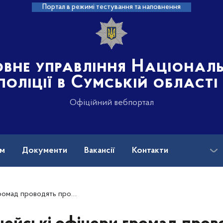
Портал в режимі тестування та наповнення
овне управління Націонал
поліції в Сумській області
Офіційний вебпортал
ам
Документи
Вакансії
Контакти
 просвітницьку роботу серед дітей