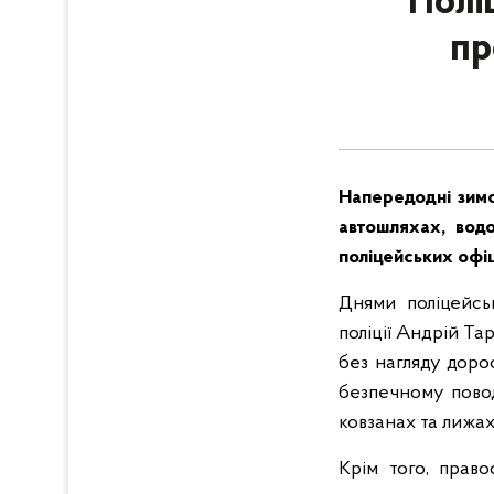
Полі
пр
Напередодні зимо
автошляхах, водо
поліцейських офіц
Днями поліцейсь
поліції Андрій Та
без нагляду дорос
безпечному повод
ковзанах та лижах
Крім того, прав