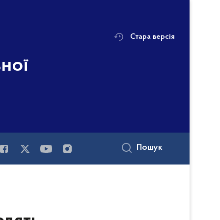
Стара версія
ьної
Пошук