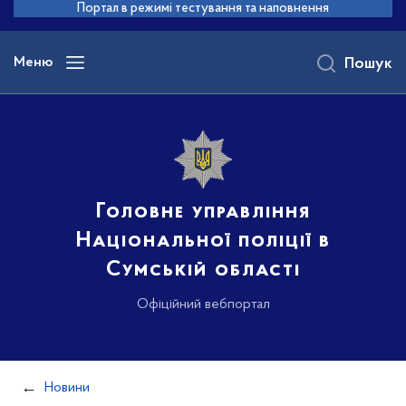
до
Портал в режимі тестування та наповнення
основного
вмісту
Меню
Пошук
Головне управління
Національної поліції в
Сумській області
Офіційний вебпортал
Новини