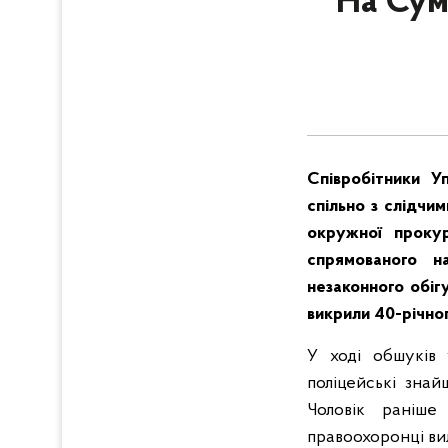
На Сум
Співробітники У
спільно з слідчи
окружної прокур
спрямованого н
незаконного обіг
викрили 40-річног
У ході обшуків 
поліцейські знай
Чоловік раніше
правоохоронці ви