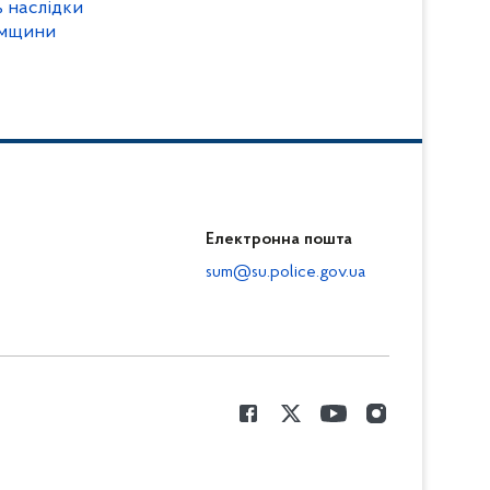
 наслідки
умщини
Електронна пошта
sum@su.police.gov.ua