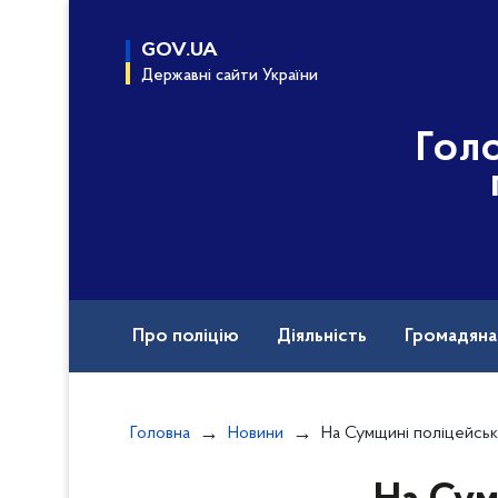
до
основного
GOV.UA
вмісту
Державні сайти України
Гол
Про поліцію
Діяльність
Громадян
Назавжди в строю
Головна
Новини
На Сумщині поліцейські викрили чоло