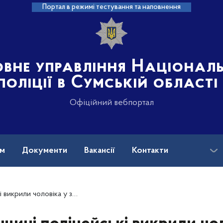
Портал в режимі тестування та наповнення
овне управління Націонал
поліції в Сумській області
Офіційний вебпортал
ам
Документи
Вакансії
Контакти
віка у збуті наркотичних засобів