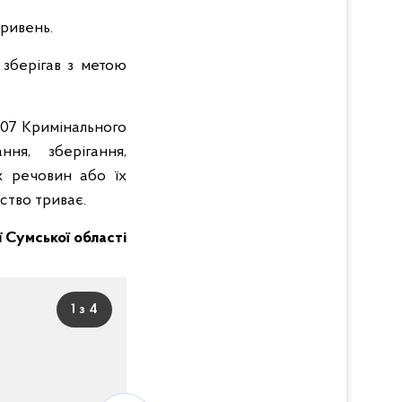
гривень.
зберігав з метою
307 Кримінального
ня, зберігання,
х речовин або їх
дство триває.
ії Сумської області
1 з 4