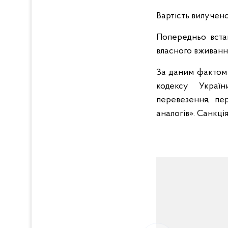
Вартість вилучен
Попередньо вста
власного вживання
За даним фактом 
кодексу Україн
перевезення, пе
аналогів». Санкці