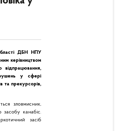
овіка у
 області ДБН НПУ
ьним керівництвом
о відпрацювання,
орушень у сфері
в та прекурсорів,
ться зловмисник,
о засобу канабіс.
ркотичний засіб