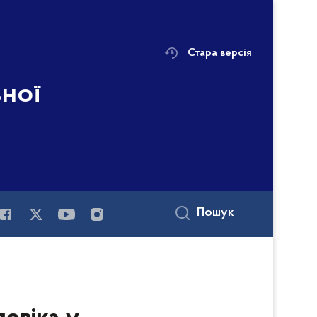
Стара версія
ьної
Пошук