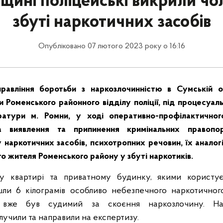
щині поліцейські викрили чол
збуті наркотичних засобів
Опубліковано 07 лютого 2023 року о 16:16
правління боротьби з наркозлочинністю в Сумській
ми Роменського районного відділу поліції, під процесуал
атури м. Ромни, у ході оперативно-профілактичног
а виявлення та припинення кримінальних правоп
у наркотичних засобів, психотропних речовин, їх аналогі
о жителя Роменського району у збуті наркотиків.
у квартирі та приватному будинку, якими користує
шли 6 кілограмів особливо небезпечного наркотичног
 вже був судимий за скоєння наркозлочину. На
лучили та направили на експертизу.