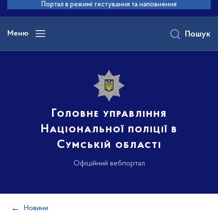
до
Портал в режимі тестування та наповнення
основного
вмісту
Меню
Пошук
Головне управління
Національної поліції в
Сумській області
Офіційний вебпортал
Новини