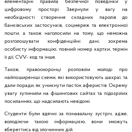
елементарні правила безпечної поведінки у
цифровому просторі. Звернули у вагу на
необхідності створення складних паролів до
банківських застосунків, соцмереж та електронної
пошти, а також наголосили на тому, що неможна
розголошувати конфіденційні дані, зокрема
особисту інформацію, повний номер картки, термін
її дії, СVV- код та інше.
Також, правоохоронці розповіли молоді про
найпоширеніші схеми, які використовують шахраї, та
дали поради, як уникнути пасток аферистів. Окрему
увагу зупинили на фішингових сайтах та підозрілих
посиланнях, що надсилають невідомі.
Студенти були вдячні за пізнавальну зустріч, адже,
володіючи такою інформацією, вони зможуть
вберегтись від злочинних дій.