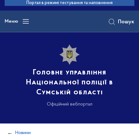
до
Портал в режимі тестування та наповнення
основного
вмісту
Меню
Пошук
Головне управління
Національної поліції в
Сумській області
Офіційний вебпортал
Новини