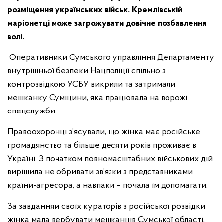
розміщення українських військ. Кремлівській
маріонетці може загрожувати довічне позбавлення
волі.
Оперативники Сумського управління Департаменту
внутрішньої безпеки Нацполіції спільно з
контрозвідкою УСБУ викрили та затримали
мешканку Сумщини, яка працювала на ворожі
спецслужби.
Правоохоронці з’ясували, що жінка має російське
громадянство та більше десяти років проживає в
Україні. З початком повномасштабних військових дій
вирішила не обривати зв’язки з представниками
країни-агресора, а навпаки – почала їм допомагати.
За завданням своїх кураторів з російської розвідки
жінка мала вербувати мешканців Сумської області,