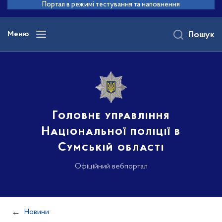
до
Портал в режимі тестування та наповнення
основного
вмісту
Меню
Пошук
Головне управління
Національної поліції в
Сумській області
Офіційний вебпортал
Новини